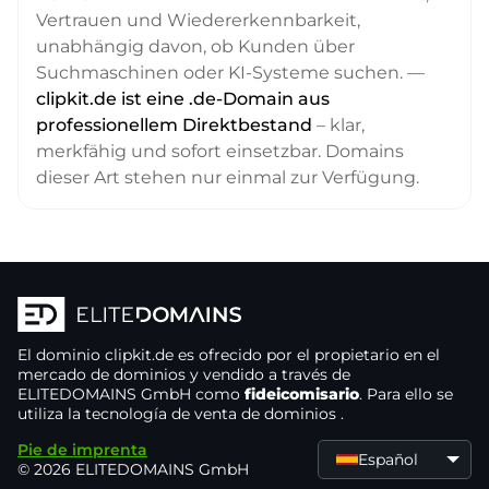
Vertrauen und Wiedererkennbarkeit,
unabhängig davon, ob Kunden über
Suchmaschinen oder KI-Systeme suchen. —
clipkit.de ist eine .de-Domain aus
professionellem Direktbestand
– klar,
merkfähig und sofort einsetzbar. Domains
dieser Art stehen nur einmal zur Verfügung.
El dominio
clipkit.de
es ofrecido por el propietario
en el
mercado de dominios
y vendido a través de
ELITEDOMAINS GmbH como
fideicomisario
. Para ello se
utiliza la tecnología de venta de dominios
.
Pie de imprenta
Español
© 2026 ELITEDOMAINS GmbH