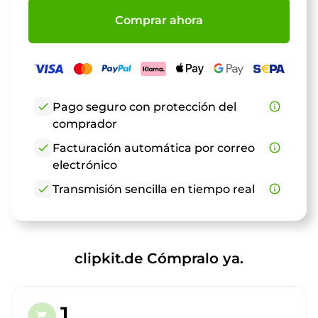
Comprar ahora
check
Pago seguro con protección del
info_outline
comprador
check
Facturación automática por correo
info_outline
electrónico
check
Transmisión sencilla en tiempo real
info_outline
clipkit.de Cómpralo ya.
1.
shopping_cart