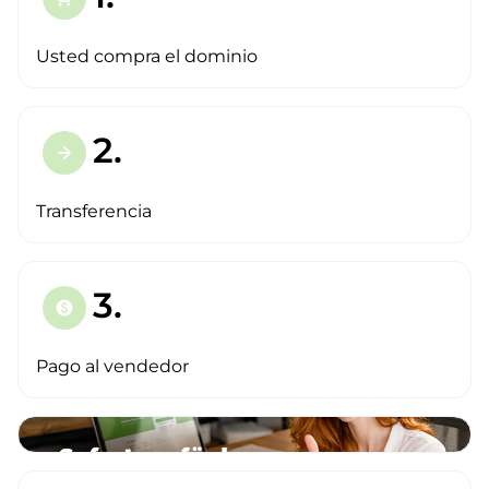
Usted compra el dominio
2.
arrow_forward
Transferencia
3.
paid
Pago al vendedor